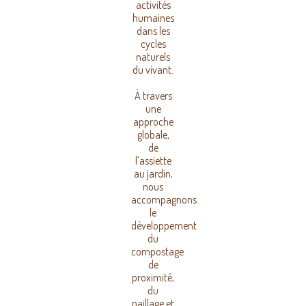
activités
humaines
dans les
cycles
naturels
du vivant.
À travers
une
approche
globale,
de
l’assiette
au jardin,
nous
accompagnons
le
développement
du
compostage
de
proximité,
du
paillage et