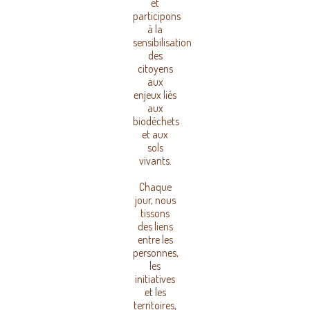
et
participons
à la
sensibilisation
des
citoyens
aux
enjeux liés
aux
biodéchets
et aux
sols
vivants.
Chaque
jour, nous
tissons
des liens
entre les
personnes,
les
initiatives
et les
territoires,