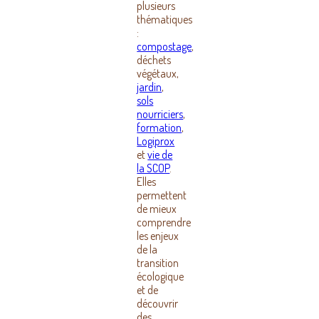
plusieurs
thématiques
:
compostage
,
déchets
végétaux,
jardin
,
sols
nourriciers
,
formation
,
Logiprox
et
vie de
la SCOP
.
Elles
permettent
de mieux
comprendre
les enjeux
de la
transition
écologique
et de
découvrir
des