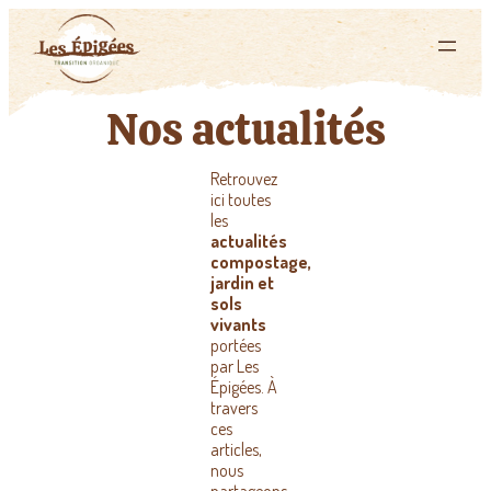
Nos actualités
Retrouvez
ici toutes
les
actualités
compostage,
jardin et
sols
vivants
portées
par Les
Épigées. À
travers
ces
articles,
nous