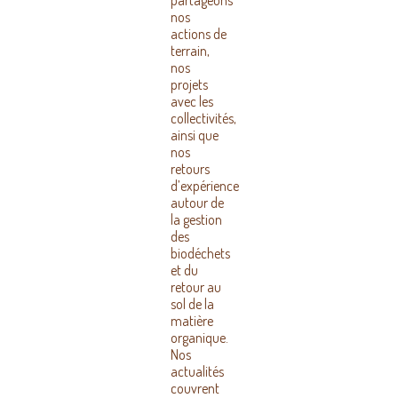
partageons
nos
actions de
terrain,
nos
projets
avec les
collectivités,
ainsi que
nos
retours
d’expérience
autour de
la gestion
des
biodéchets
et du
retour au
sol de la
matière
organique.
Nos
actualités
couvrent