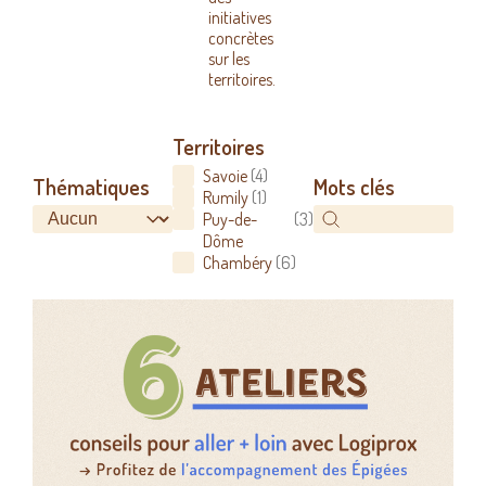
initiatives
concrètes
sur les
territoires.
Territoires
Territoires
Savoie
(4)
Thématiques
Mots clés
Rumily
(1)
Thématiques
Thématiques
Mots clés
Mots clés
Puy-de-
(3)
Dôme
Chambéry
(6)