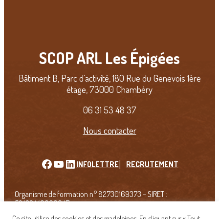
SCOP ARL Les Épigées
Bâtiment B, Parc d’activité, 180 Rue du Genevois 1ère
étage, 73000 Chambéry
06 31 53 48 37
Nous contacter
Facebook
YouTube
LinkedIn
INFOLETTRE
RECRUTEMENT
Organisme de formation n° 82730169373 – SIRET :
52433440600047
Ce site utilise des cookies et des madeleines. En cliquant sur « Tout