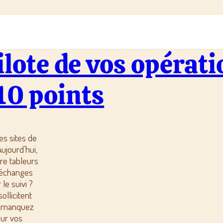
ilote de vos opérati
10 points
es sites de
ujourd’hui,
re tableurs
t échanges
le suivi ?
ollicitent
s manquez
 sur vos