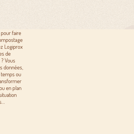
 pour faire
 compostage
ez Logiprox
tes de
 ? Vous
s données,
 temps ou
ransformer
ou en plan
situation
s…