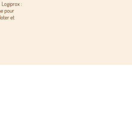
 Logiprox :
me pour
loter et
SCOP ARL Les Épigées
t B, Parc d’activité, 180 Rue du Genevois 1ère étage, 73000 