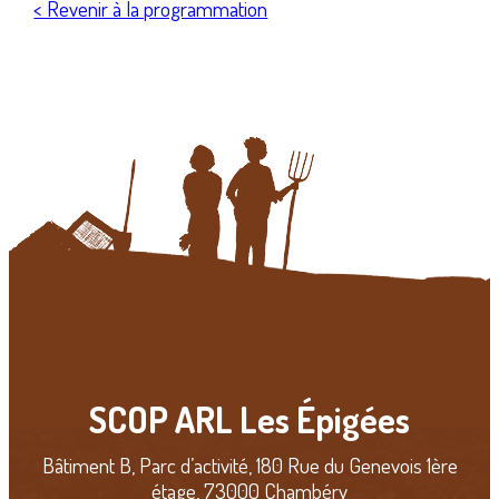
< Revenir à la programmation
SCOP ARL Les Épigées
Bâtiment B, Parc d’activité, 180 Rue du Genevois 1ère
étage, 73000 Chambéry