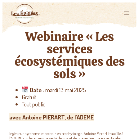
Webinaire « Les
services
écosystémiques des
sols »
Date :
mardi 13 mai 2025
Gratuit
Tout public
avec Antoine PIERART, de l’ADEME
Ingénieur agronome et docteur en ecophysiologie, Antoine Pierart travaille à
l’ADEME sur les enjeux de santé des sols et de prospective. Il a en particulier